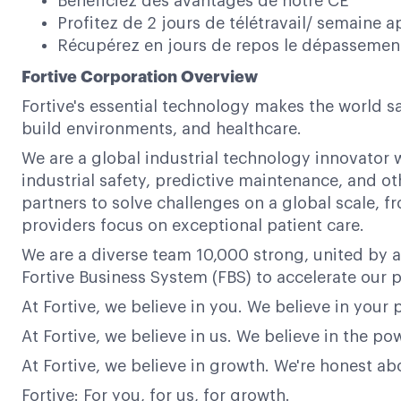
Bénéficiez des avantages de notre CE
Profitez de 2 jours de télétravail/ semaine ap
Récupérez en jours de repos le dépassement 
Fortive Corporation Overview
Fortive's essential technology makes the world s
build environments, and healthcare.
We are a global industrial technology innovator w
industrial safety, predictive maintenance, and ot
partners to solve challenges on a global scale,
providers focus on exceptional patient care.
We are a diverse team 10,000 strong, united by a
Fortive Business System (FBS) to accelerate our p
At Fortive, we believe in you. We believe in your 
At Fortive, we believe in us. We believe in the 
At Fortive, we believe in growth. We're honest a
Fortive: For you, for us, for growth.